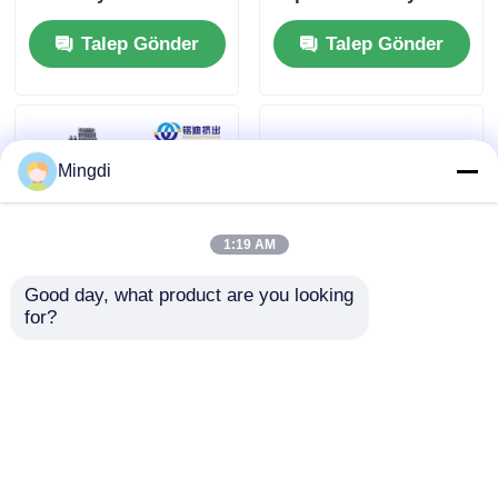
Otomatik 20 Ton
Hattı 350-1500kg/H
Talep Gönder
Talep Gönder
Mingdi
1:19 AM
Good day, what product are you looking 
for?
600-1500mm PS PP
PP Plastik Yazıcılık
Levha Üretim Hattı
Baskı Yaprak
HIPS Levha
Ekstrüzyon Hattı Tam
Ekstrüzyon Hattı 350-
Otomatik 350-
Talep Gönder
Talep Gönder
1500kg/S
1500kg/h