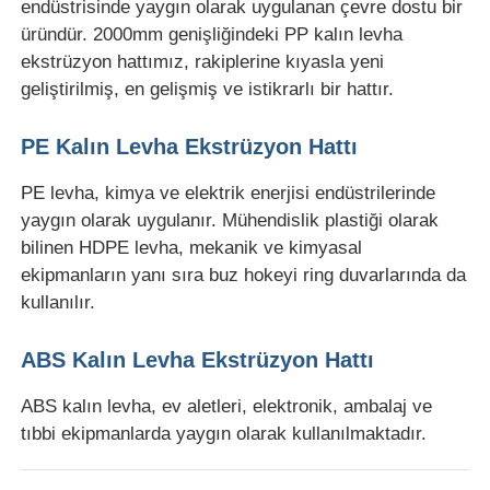
endüstrisinde yaygın olarak uygulanan çevre dostu bir
üründür. 2000mm genişliğindeki PP kalın levha
İkiz vida çıkartma hattı
ekstrüzyon hattımız, rakiplerine kıyasla yeni
geliştirilmiş, en gelişmiş ve istikrarlı bir hattır.
Çok katmanlı tabaka ekstrüzyon hattı
PE Kalın Levha Ekstrüzyon Hattı
PE levha, kimya ve elektrik enerjisi endüstrilerinde
Finer Üretim hattı
yaygın olarak uygulanır. Mühendislik plastiği olarak
bilinen HDPE levha, mekanik ve kimyasal
PMMA GPPS Levha Ekstrüzyon Hattı
ekipmanların yanı sıra buz hokeyi ring duvarlarında da
kullanılır.
Plastik karton ekstrüzyon hattı
ABS Kalın Levha Ekstrüzyon Hattı
Termoforming levha ekstrüzyon hattı
ABS kalın levha, ev aletleri, elektronik, ambalaj ve
tıbbi ekipmanlarda yaygın olarak kullanılmaktadır.
PP yaprak üretim hattı