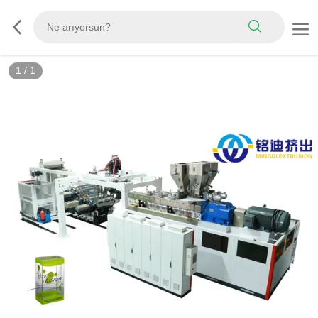
1
/
1