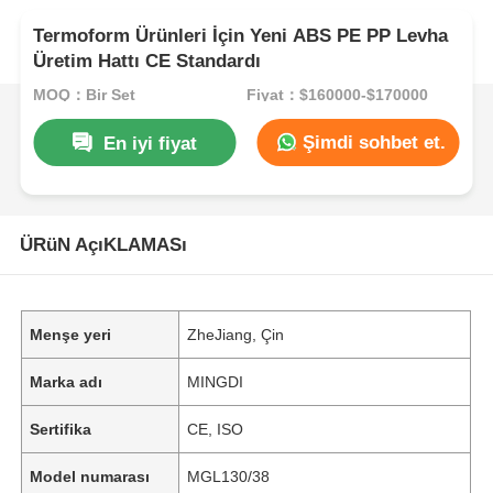
Termoform Ürünleri İçin Yeni ABS PE PP Levha
Üretim Hattı CE Standardı
MOQ：Bir Set
Fiyat：$160000-$170000
Şimdi sohbet et.
En iyi fiyat
ÜRüN AçıKLAMASı
Menşe yeri
ZheJiang, Çin
Marka adı
MINGDI
Sertifika
CE, ISO
Model numarası
MGL130/38