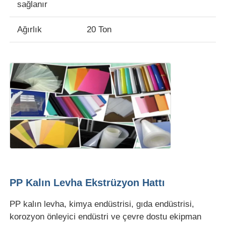
sağlanır
Fabrika Turu
Ağırlık
20 Ton
Kalite Kontrol
Bizimle İletişim
Haberler
Davalar
PP Kalın Levha Ekstrüzyon Hattı
Bir İndirim İste
PP kalın levha, kimya endüstrisi, gıda endüstrisi,
korozyon önleyici endüstri ve çevre dostu ekipman
Pet plaka ekstrüzyon hattı