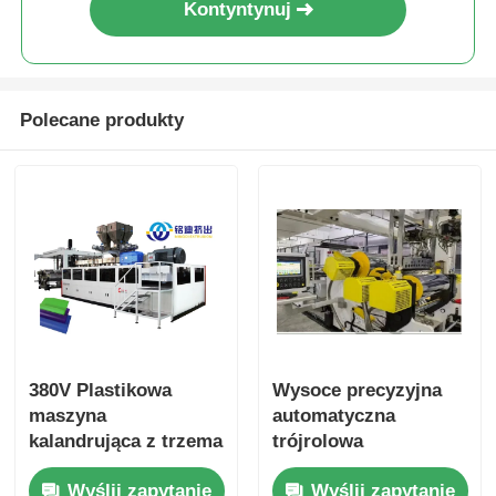
Kontyntynuj
Polecane produkty
380V Plastikowa
Wysoce precyzyjna
maszyna
automatyczna
kalandrująca z trzema
trójrolowa
rolkami do
kalandrowa maszyna
Wyślij zapytanie
Wyślij zapytanie
wytłaczania z
zintegrowana linia