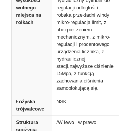
wysokości
hydrauliczny cylinder do
wolnego
regulacji odległości,
miejsca na
robaka przekładni windy
rolkach
mikro-regulacja limit, z
ubezpieczeniem
mechanicznym, z mikro-
regulacji i procentowego
urządzenia licznika, z
hydraulicznej
stacji,najwyższe ciśnienie
15Mpa, z funkcją
zachowania ciśnienia
samoblokującą się.
Łożyska
NSK
trójwalcowe
Struktura
/W lewo i w prawo
spożycia