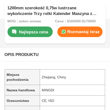
1200mm szerokość 0,75w lustrzane
wykończenie Trzy rolki Kalender Maszyna z
Siemens serwo silnik
MOQ：jeden zestaw
Cena：$160000-$170000
Rozmawiaj teraz
Najlepsza cena
OPIS PRODUKTU
Miejsce
Zhejiang, Chiny
pochodzenia
Nazwa handlowa
MINGDI
Orzecznictwo
CE, ISO