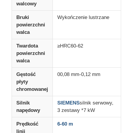
walcowy
Linia wytłaczania dwustronnej śruby
Bruki
Wykończenie lustrzane
powierzchni
walca
Wielowarstwowa linia do wytłaczania współwytłaczane
Twardota
≥HRC60-62
powierzchni
Linia produkcyjna foliarów
walca
Linia wytłaczania arkuszy PMMA GPPS
Gęstość
00,08 mm-0,12 mm
płyty
chromowanej
linia wytłaczania płyt plastikowych
Silnik
SIEMENS
silnik serwowy,
linia wytłaczania płyt termoformujących
napędowy
3 zestawy *7 kW
Prędkość
6-60 m
Linia produkcyjna arkuszy PP
linii