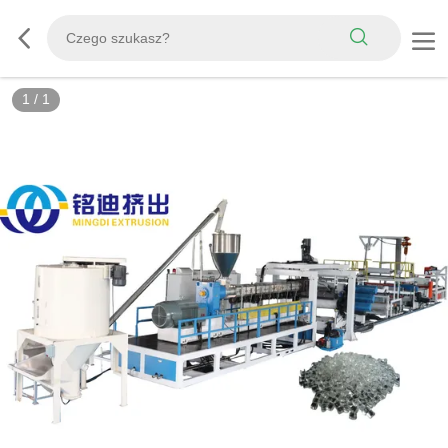
1
/
1