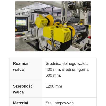
Wycieczka po fabryce
Kontrola jakości
Skontaktuj się z nami
Aktualności
Rozmiar
Średnica dolnego walca
walca
400 mm, średnia i górna
Sprawy
600 mm.
Szerokość
1200 mm
Poproś o wycenę
walca
Materiał
Stali stopowych
linia wytłaczania arkuszy dla zwierząt