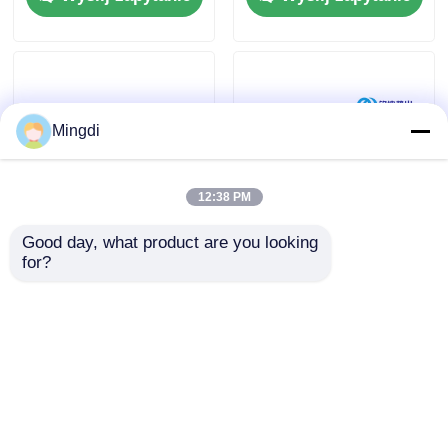
twardością
produkcyjna
powierzchni 68~72hs
Mingdi
12:38 PM
Good day, what product are you looking 
L Typ 1200mm
1000mm-3000mm
for?
szerokość 3 rolka
Kalender Roller Press
Kalender Maszyna 3
Machine For PET PP
rolki Kalender
PS ABS PC PMMA
Wyślij zapytanie
Wyślij zapytanie
Wysoka pojemność
PLA Maszyna do
wytłaczania
Dom
O nas
Skontaktuj się z nami
Desktop Site