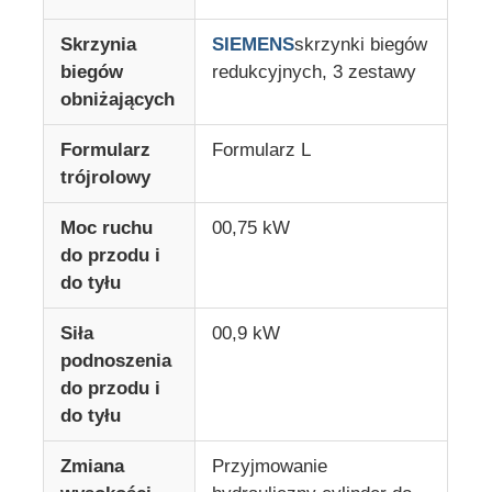
Skrzynia
SIEMENS
skrzynki biegów
Linia wytłaczania taśm ścieków z PVC
biegów
redukcyjnych, 3 zestawy
obniżających
Maszyna do kalandru rolowego
Formularz
Formularz L
trójrolowy
Moc ruchu
00,75 kW
do przodu i
do tyłu
Siła
00,9 kW
podnoszenia
do przodu i
do tyłu
Zmiana
Przyjmowanie