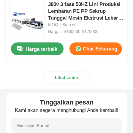
380v 3 fase 50HZ Lini Produksi
Lembaran PE PP Sekrup
Garis Ekstrusi Sekrup Kembar
Tunggal Mesin Ekstrusi Lebar
600-1500mm
MOQ：Satu set
Harga：$160000-$170000
Lini Ekstrusi Bersama Lembaran Multilapis
Chat Sekarang
Harga terbaik
Garis Produksi Veneer
Lini Ekstrusi Lembaran PMMA GPPS
Lihat Lebih
jalur ekstrusi papan plastik
Tinggalkan pesan
jalur ekstrusi lembaran termoforming
Kami akan segera menghubungi Anda kembali!
Garis produksi lembaran PP