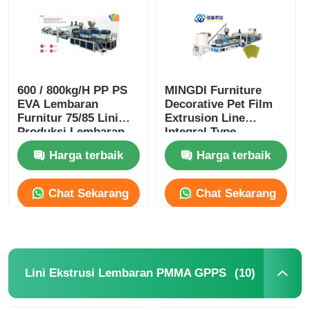
600 / 800kg/H PP PS
MINGDI Furniture
EVA Lembaran
Decorative Pet Film
Furnitur 75/85 Lini
Extrusion Line
Produksi Lembaran
Integral Type
Plastik Dengan
Extruder Kontrol
Harga terbaik
Harga terbaik
Sistem Kontrol
Siemens
Otomatis PLC
Chat Sekarang
Chat Sekarang
(10)
Lini Ekstrusi Lembaran PMMA GPPS