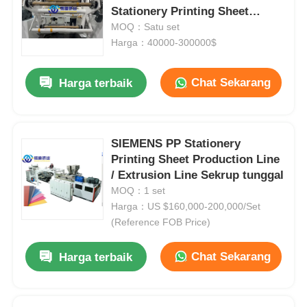
Stationery Printing Sheet
Extrusion Line
MOQ：Satu set
Tur Pabrik
Harga：40000-300000$
Chat Sekarang
Kontrol Kualitas
Harga terbaik
Hubungi Kami
SIEMENS PP Stationery
Printing Sheet Production Line
Berita
/ Extrusion Line Sekrup tunggal
MOQ：1 set
Harga：US $160,000-200,000/Set
Kasus
(Reference FOB Price)
Chat Sekarang
Minta Kutipan
Harga terbaik
jalur ekstrusi lembaran pet