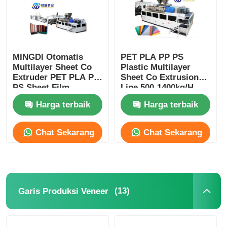
MINGDI Otomatis
PET PLA PP PS
Multilayer Sheet Co
Plastic Multilayer
Extruder PET PLA PP
Sheet Co Extrusion
PS Sheet Film
Line 500-1400kg/H
Extrusion Line
Harga terbaik
Harga terbaik
Chat Sekarang
Chat Sekarang
(13)
Garis Produksi Veneer