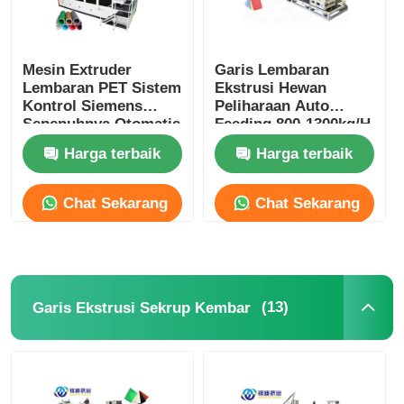
Mesin Extruder
Garis Lembaran
Lembaran PET Sistem
Ekstrusi Hewan
Kontrol Siemens
Peliharaan Auto
Sepenuhnya Otomatis
Feeding 800-1300kg/H
20 Ton
Untuk Lembaran
Harga terbaik
Harga terbaik
Cangkir
Chat Sekarang
Chat Sekarang
(13)
Garis Ekstrusi Sekrup Kembar