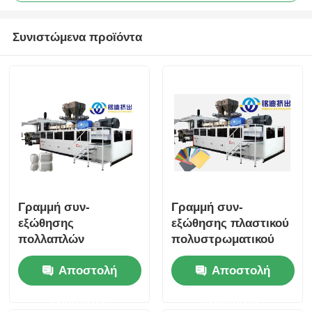
Συνιστώμενα προϊόντα
Γραμμή συν-
Γραμμή συν-
εξώθησης
εξώθησης πλαστικού
πολλαπλών
πολυστρωματικού
στρώσεων φύλλων
φύλλου υψηλής
Αποστολή
Αποστολή
700-1500mm PET PLA
ακρίβειας Ταχεία
PP PS
ψύξη Προηγμένο
ερώτησης
ερώτησης
Προσαρμοσμένο
έλεγχος Siemens