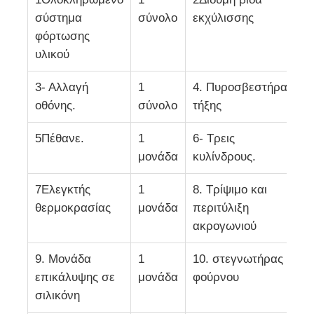
σύστημα
σύνολο
εκχύλισσης
σ
φόρτωσης
Δίδυμη γραμμή εκτόξευσης με βίδες
υλικού
Γραμμή Συν-εξώθησης Πολλαπλών Στρώσεων Φύλλ
3- Αλλαγή
1
4. Πυροσβεστήρα
1
οθόνης.
σύνολο
τήξης
σ
Γραμμή παραγωγής ελαστικών
5Πέθανε.
1
6- Τρεις
1
μονάδα
κυλίνδρους.
σ
Η γραμμή εκτόξευσης φύλλων PMMA GPPS
7Ελεγκτής
1
8. Τρίψιμο και
1
θερμοκρασίας
μονάδα
περιτύλιξη
σ
γραμμή εκτόξευσης πλαστικών πλακών
ακρογωνιού
9. Μονάδα
1
10. στεγνωτήρας
1
γραμμή εξάντλησης φύλλων θερμομόρφωσης
επικάλυψης σε
μονάδα
φούρνου
σ
σιλικόνη
Γραμμή παραγωγής φύλλων PP