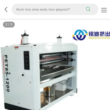
2
/
3