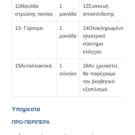
11Μονάδα
1
12Συσκευή
1
στρώσης ταινίας
μονάδα
αποσύνδεσης
σ
Γραμμή εξώθησης ζώνης ακρών PVC
13- Γύρισμα.
1
14Ολοκληρωμένο
1
Μηχανή κυλίνδρου
μονάδα
ηλεκτρικό
σ
σύστημα
ελέγχου.
15Ανταλλακτικά
1
16Αν χρειαστεί,
σύνολο
θα παρέχουμε
τον βοηθητικό
εξοπλισμό.
Υπηρεσία
ΠΡΟ-ΠΕΡΙΠΕΡΑ