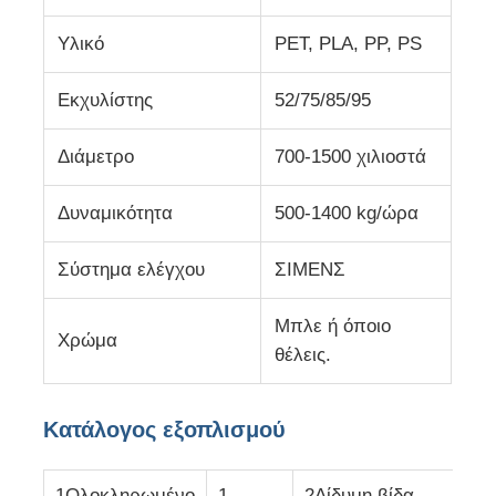
Υλικό
PET, PLA, PP, PS
Επισκέψεις στο εργοστάσιο
Εκχυλίστης
52/75/85/95
Έλεγχος Ποιότητας
Διάμετρο
700-1500 χιλιοστά
Επικοινωνήστε μαζί μας
Δυναμικότητα
500-1400 kg/ώρα
Σύστημα ελέγχου
ΣΙΜΕΝΣ
Ειδήσεις
Μπλε ή όποιο
Χρώμα
Υποθέσεις
θέλεις.
Ζητήστε μια προσφορά
Κατάλογος εξοπλισμού
γραμμή εξώθησης φύλλων κατοικίδιων ζώων
1Ολοκληρωμένο
1
2Δίδυμη βίδα
1