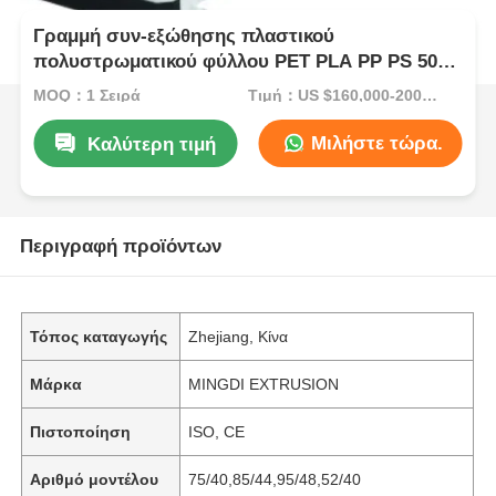
Γραμμή συν-εξώθησης πλαστικού
πολυστρωματικού φύλλου PET PLA PP PS 500-
1400kg/H
MOQ：1 Σειρά
Τιμή：US $160,000-200,000/Set (Reference FOB Price)
Μιλήστε τώρα.
Καλύτερη τιμή
Περιγραφή προϊόντων
Τόπος καταγωγής
Zhejiang, Κίνα
Μάρκα
MINGDI EXTRUSION
Πιστοποίηση
ISO, CE
Αριθμό μοντέλου
75/40,85/44,95/48,52/40