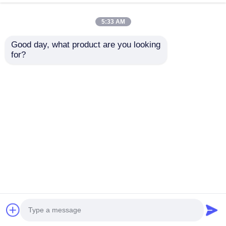
5:33 AM
Good day, what product are you looking 
PET PLA PP PS
Η γραμμή εκτόξευσης
for?
Πολυεπίπεδη γραμμή
φύλλων πλαστικών
εκτόξευσης
πλακών 700-1500mm
πλαστικών φύλλων
με εκτόξευση
Αποστολή
Αποστολή
0,05-2,5 mm Μύθος
52/75/85/95
Υψηλή ικανότητα
ερώτησης
ερώτησης
Αρχική Σελίδα
Περίπου εμείς
επαφή
Desktop Site
Χάρτης Ιστοτόπου
Πολιτική απορρήτου
Ποιότητα
γραμμή εξώθησης φύλλων κατοικίδιων
ζώων
Κίνα εργοστάσιο.Copyright © 2026 Zhejiang
Mingdi Extrusion Machinery Co.,Ltd. All Rights
Reserved.