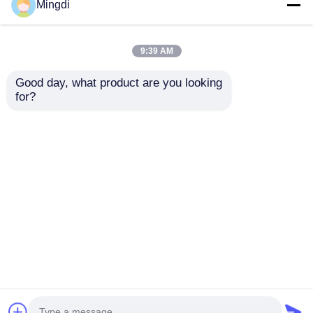
Mingdi
9:39 AM
Good day, what product are you looking 
for?
380V 50HZ Plastic Pp Ps
0.15mm-2.0mm
Pet Sheet Extrusion
Intelligente PP-
Machine 3 Fase Twin
plaatproductielijn
Screw Extruder
Beste prijs
Beste prijs
Thuis
Ongeveer ons
Contacteer ons
Desktop Site
Sitemap
Privacybeleid
Kwaliteit
de uitdrijvingslijn van het huisdierenblad