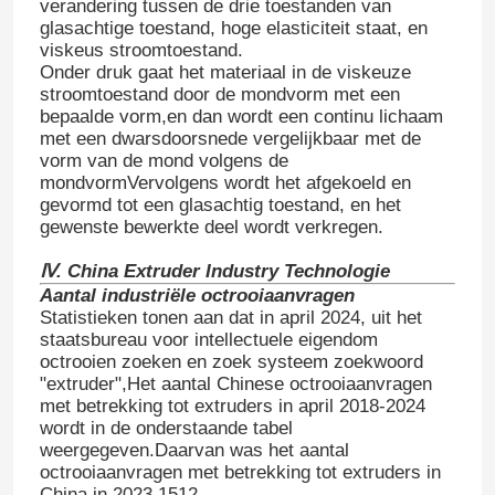
verandering tussen de drie toestanden van
glasachtige toestand, hoge elasticiteit staat, en
viskeus stroomtoestand.
Onder druk gaat het materiaal in de viskeuze
stroomtoestand door de mondvorm met een
bepaalde vorm,en dan wordt een continu lichaam
met een dwarsdoorsnede vergelijkbaar met de
vorm van de mond volgens de
mondvormVervolgens wordt het afgekoeld en
gevormd tot een glasachtig toestand, en het
gewenste bewerkte deel wordt verkregen.
Ⅳ. China Extruder Industry Technologie
Aantal industriële octrooiaanvragen
Statistieken tonen aan dat in april 2024, uit het
staatsbureau voor intellectuele eigendom
Thuis
octrooien zoeken en zoek systeem zoekwoord
"extruder",Het aantal Chinese octrooiaanvragen
met betrekking tot extruders in april 2018-2024
Producten
wordt in de onderstaande tabel
weergegeven.Daarvan was het aantal
octrooiaanvragen met betrekking tot extruders in
Over Ons
China in 2023 1512.