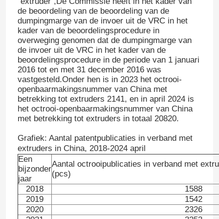
"extruder",De Commissie heeft in het kader van
de beoordeling van de beoordeling van de
dumpingmarge van de invoer uit de VRC in het
Twin Screw Extrusion Line
kader van de beoordelingsprocedure in
overweging genomen dat de dumpingmarge van
de invoer uit de VRC in het kader van de
Meerlaagse Plaat Co-extrusielijn
beoordelingsprocedure in de periode van 1 januari
2016 tot en met 31 december 2016 was
vastgesteld.Onder hen is in 2023 het octrooi-
Productielijn voor fineer
openbaarmakingsnummer van China met
betrekking tot extruders 2141, en in april 2024 is
het octrooi-openbaarmakingsnummer van China
met betrekking tot extruders in totaal 20820.
PMMA GPPS-plaat-extrusielijn
Grafiek: Aantal patentpublicaties in verband met
extruders in China, 2018-2024 april
plastic platen-extrusielijn
Een
Aantal octrooipublicaties in verband met extr
bijzonder
(pcs)
jaar
thermovormende plaat-extrusielinea
2018
1588
2019
1542
2020
2326
Productielijn voor PP-platen