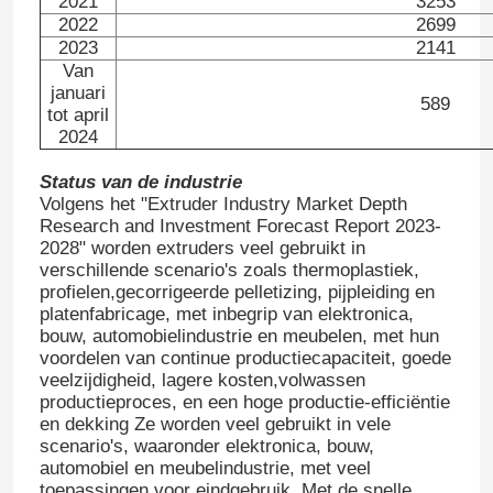
2021
3253
2022
2699
2023
2141
Pvc-Rand het Verbinden Uitdrijvingslijn
Van
januari
589
tot april
Rolkalendermachine
2024
Status van de industrie
Volgens het "Extruder Industry Market Depth
Research and Investment Forecast Report 2023-
2028" worden extruders veel gebruikt in
verschillende scenario's zoals thermoplastiek,
profielen,gecorrigeerde pelletizing, pijpleiding en
platenfabricage, met inbegrip van elektronica,
bouw, automobielindustrie en meubelen, met hun
voordelen van continue productiecapaciteit, goede
veelzijdigheid, lagere kosten,volwassen
productieproces, en een hoge productie-efficiëntie
en dekking Ze worden veel gebruikt in vele
scenario's, waaronder elektronica, bouw,
automobiel en meubelindustrie, met veel
toepassingen voor eindgebruik..Met de snelle