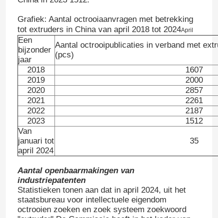
Grafiek: Aantal octrooiaanvragen met betrekking
Fabriekstour
tot extruders in China van april 2018 tot 2024
April
Een
Aantal octrooipublicaties in verband met extr
bijzonder
(pcs)
Kwaliteitscontrole
jaar
2018
1607
2019
2000
Neem contact met ons op
2020
2857
2021
2261
2022
2187
Nieuws
2023
1512
Van
januari tot
35
april 2024
Gevallen
Aantal openbaarmakingen van
industriepatenten
Vraag een offerte
Statistieken tonen aan dat in april 2024, uit het
staatsbureau voor intellectuele eigendom
octrooien zoeken en zoek systeem zoekwoord
de uitdrijvingslijn van het huisdierenblad